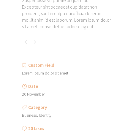
Suspendisse vulputate aliquam dui.
Excepteur sint occaecat cupidatat non
proident, sunt in culpa qui officia deserunt
mollit anim id est laborum. Lorem ipsum dolor
sit amet, consectetuer adipiscing elit.
Custom Field
Lorem ipsum dolor sit amet
Date
20 November
Category
Business, Identity
20
Likes