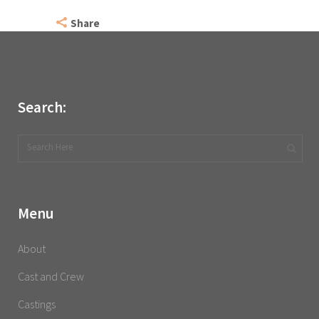
Share
Search:
Menu
About
Cast and Crew
Castings